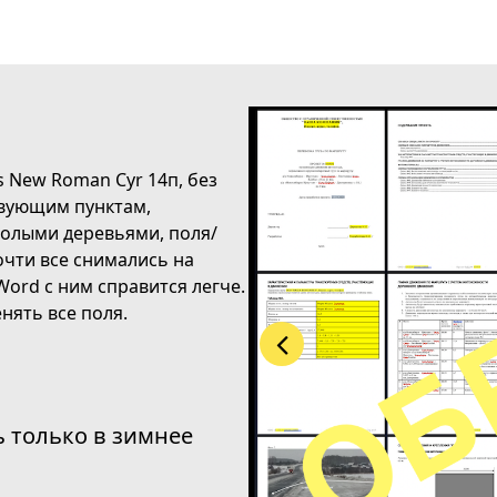
 New Roman Cyr 14п, без
твующим пунктам,
голыми деревьями, поля/
очти все снимались на
ord с ним справится легче.
нять все поля.
ь только в зимнее