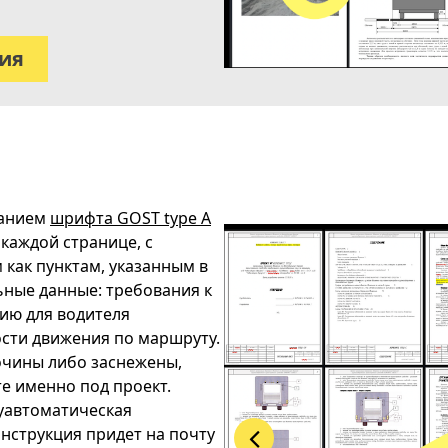
вия
ванием
шрифта GOST type A
 каждой странице, с
как пунктам, указанным в
ные данные: требования к
ию для водителя
ости движения по маршруту.
очины либо заснежены,
те именно под проект.
луавтоматическая
инструкция придет на почту