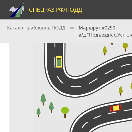
СПЕЦРАЗ.РФ/ПОДД
Каталог шаблонов ПОДД
⇛
Маршрут #0290
а/д "Подъезд к с.Усп...