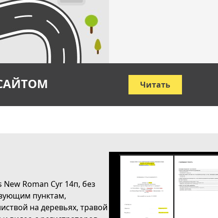
 САЙТОМ
Читать
 New Roman Cyr 14п, без
твующим пунктам,
иствой на деревьях, травой