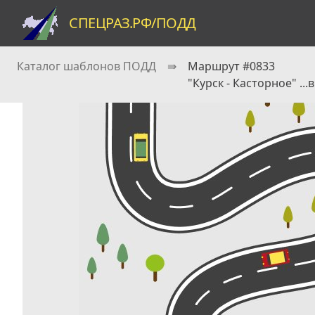
СПЕЦРАЗ.РФ/ПОДД
Каталог шаблонов ПОДД
⇛
Маршрут #0833
"Курск - Касторное" ...вк