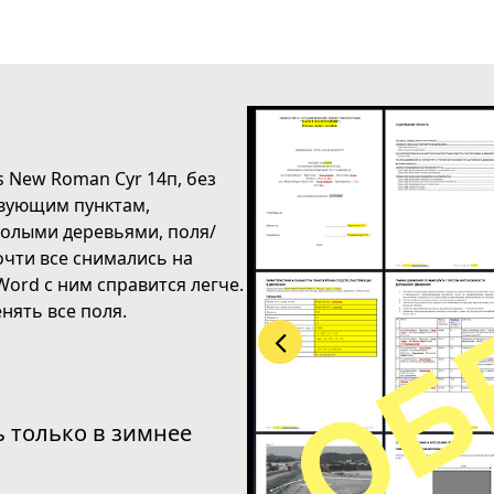
 New Roman Cyr 14п, без
твующим пунктам,
голыми деревьями, поля/
очти все снимались на
ord с ним справится легче.
нять все поля.
ь только в зимнее