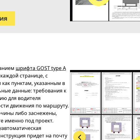
вия
ванием
шрифта GOST type A
 каждой странице, с
как пунктам, указанным в
ные данные: требования к
ию для водителя
ости движения по маршруту.
очины либо заснежены,
те именно под проект.
луавтоматическая
инструкция придет на почту