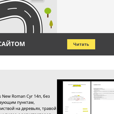
 САЙТОМ
Читать
 New Roman Cyr 14п, без
твующим пунктам,
иствой на деревьях, травой