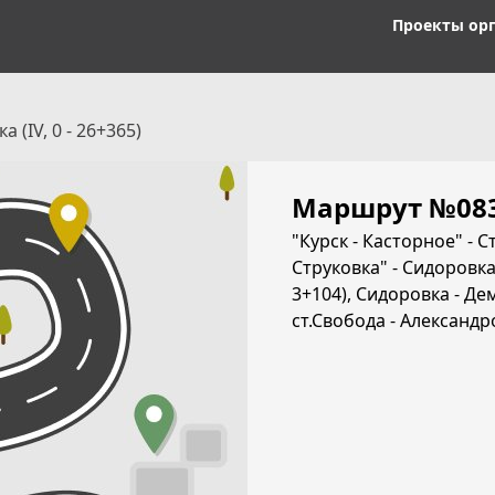
Проекты ор
а (IV, 0 - 26+365)
Маршрут №08
"Курск - Касторное" - Ст
Струковка" - Сидоровка 
3+104), Сидоровка - Демя
ст.Свобода - Александров